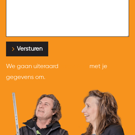
Versturen
We gaan uiteraard
zorgvuldig
met je
gegevens om.