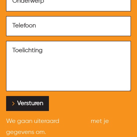
Versturen
We gaan uiteraard
zorgvuldig
met je
gegevens om.