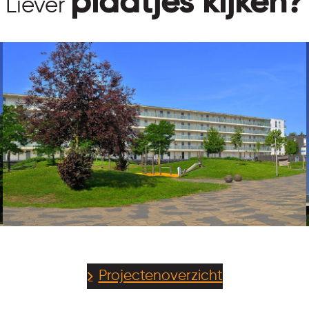
plaatjes kijken?
Liever
Projectenoverzicht