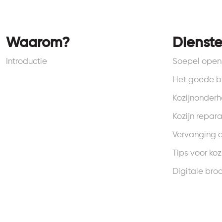
Waarom?
Dienst
Introductie
Soepel open 
Het goede b
Kozijnonder
Kozijn repara
Vervanging 
Tips voor koz
Digitale bro