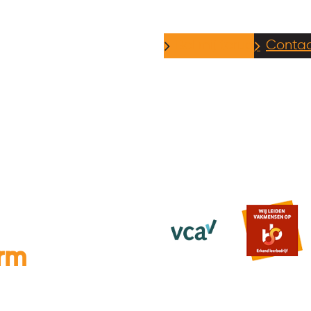
Bel mij terug
Conta
rm