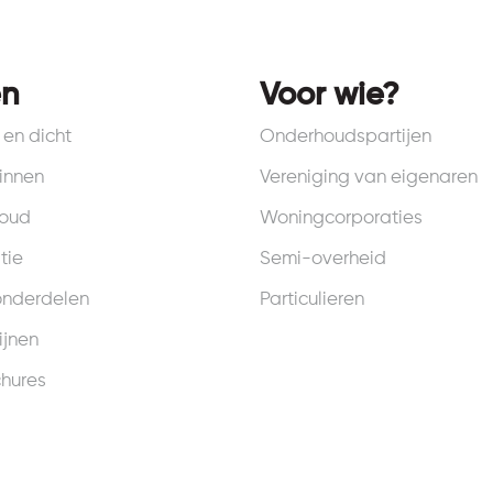
en
Voor wie?
en dicht
Onderhoudspartijen
innen
Vereniging van eigenaren
houd
Woningcorporaties
tie
Semi-overheid
onderdelen
Particulieren
ijnen
chures