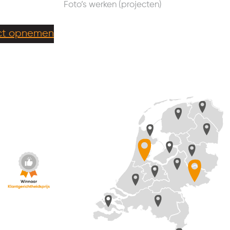
Foto’s werken (projecten)
ct opnemen