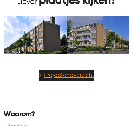
plaatjes kijken?
Liever
Projectenoverzicht
Waarom?
Introductie