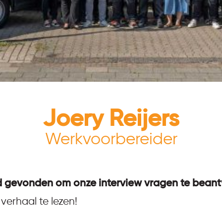
Joery Reijers
Werkvoorbereider
d gevonden om onze interview vragen te bean
verhaal te lezen!