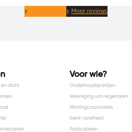
Schrijf review
Meer reviews
en
Voor wie?
en dicht
Onderhoudspartijen
innen
Vereniging van eigenaren
houd
Woningcorporaties
tie
Semi-overheid
onderdelen
Particulieren