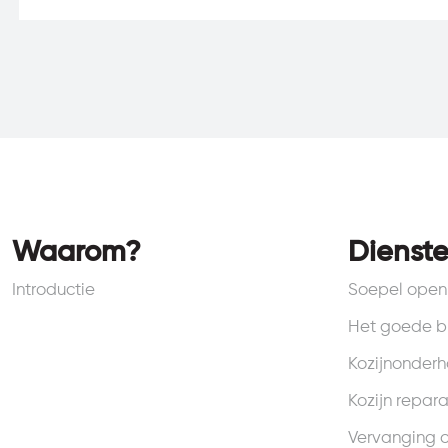
Waarom?
Dienst
Introductie
Soepel open 
Het goede b
Kozijnonder
Kozijn repara
Vervanging 