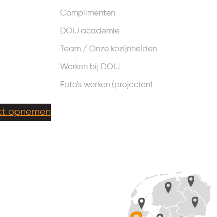
Complimenten
DOIJ academie
Team / Onze kozijnhelden
Werken bij DOIJ
Foto’s werken (projecten)
ct opnemen