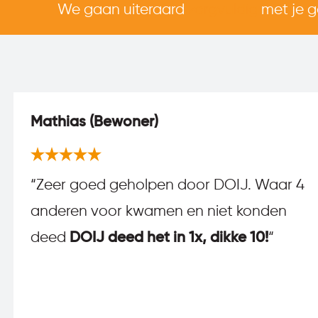
We gaan uiteraard
zorgvuldig
met je 
Mathias (Bewoner)
“
Zeer goed geholpen door DOIJ. Waar 4
anderen voor kwamen en niet konden
deed
DOIJ deed het in 1x, dikke 10!
“